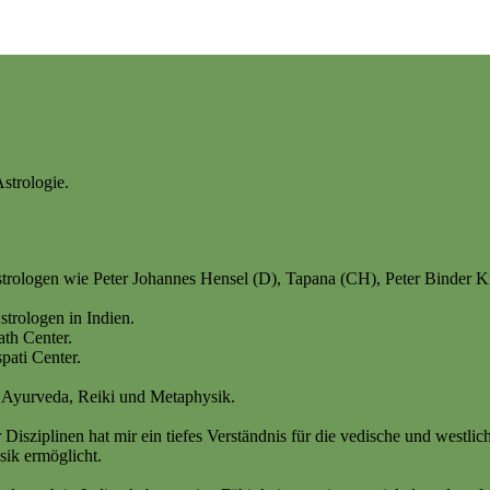
Astrologie.
strologen wie Peter Johannes Hensel (D), Tapana (CH), Peter Binder 
strologen in Indien.
ath Center.
pati Center.
, Ayurveda, Reiki und Metaphysik.
Disziplinen hat mir ein tiefes Verständnis für die vedische und westli
ik ermöglicht.